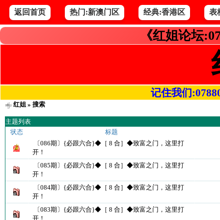
返回首页
热门:新澳门区
经典:香港区
表
《红姐论坛:07
记住我们:078800.
红姐
» 搜索
主题列表
状态
标题
〔086期〕{必跟六合}◆［ 8 合］◆致富之门，这里打
开！
〔085期〕{必跟六合}◆［ 8 合］◆致富之门，这里打
开！
〔084期〕{必跟六合}◆［ 8 合］◆致富之门，这里打
开！
〔083期〕{必跟六合}◆［ 8 合］◆致富之门，这里打
开！