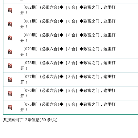
〔082期〕{必跟六合}◆［ 8 合］◆致富之门，这里打
开！
〔081期〕{必跟六合}◆［ 8 合］◆致富之门，这里打
开！
〔080期〕{必跟六合}◆［ 8 合］◆致富之门，这里打
开！
〔079期〕{必跟六合}◆［ 8 合］◆致富之门，这里打
开！
〔078期〕{必跟六合}◆［ 8 合］◆致富之门，这里打
开！
〔077期〕{必跟六合}◆［ 8 合］◆致富之门，这里打
开！
〔076期〕{必跟六合}◆［ 8 合］◆致富之门，这里打
开！
〔075期〕{必跟六合}◆［ 8 合］◆致富之门，这里打
开！
共搜索到了12条信息[ 50 条/页]