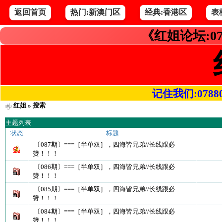
返回首页
热门:新澳门区
经典:香港区
表
《红姐论坛:07
记住我们:078800.
红姐
» 搜索
主题列表
状态
标题
〔087期〕===［半单双］，四海皆兄弟//长线跟必
赞！！！
〔086期〕===［半单双］，四海皆兄弟//长线跟必
赞！！！
〔085期〕===［半单双］，四海皆兄弟//长线跟必
赞！！！
〔084期〕===［半单双］，四海皆兄弟//长线跟必
赞！！！