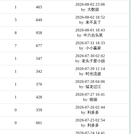
2026-08-02 23:06
1
465
by: 大数据
2026-08-02 18:52
5
849
by: 来不及了
2026-08-01 18:43
8
958
by: 中六合头奖
2026-07-31 18:33
7
677
by: 小小赢家
2026-07-30 02:02
1
547
by: 老头子爱小妞
2026-07-29 12:14
1
342
by: 时光流逝
2026-07-28 04:06
1
376
by: 猛龙过江
2026-07-27 16:41
1
428
by: 狼烟
2026-07-26 02:44
0
359
by: 利多多
2026-07-25 02:54
0
661
by: 利多多
2026-07-24 14:41