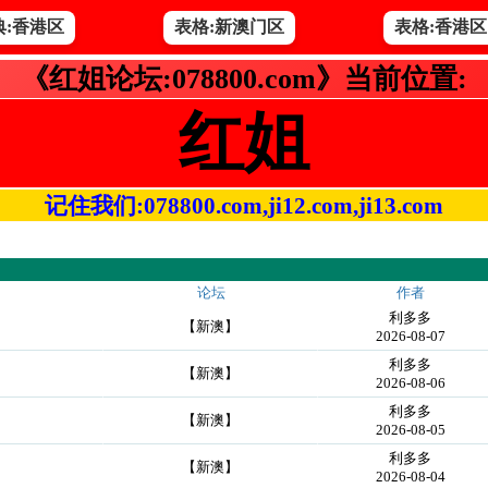
典:香港区
表格:新澳门区
表格:香港区
《红姐论坛:078800.com》当前位置:
红姐
记住我们:078800.com,ji12.com,ji13.com
论坛
作者
利多多
！
【新澳】
2026-08-07
利多多
！
【新澳】
2026-08-06
利多多
！
【新澳】
2026-08-05
利多多
！
【新澳】
2026-08-04