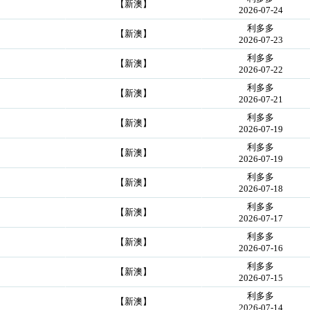
！
【新澳】
2026-07-24
利多多
！
【新澳】
2026-07-23
利多多
！
【新澳】
2026-07-22
利多多
！
【新澳】
2026-07-21
利多多
！
【新澳】
2026-07-19
利多多
！
【新澳】
2026-07-19
利多多
！
【新澳】
2026-07-18
利多多
！
【新澳】
2026-07-17
利多多
！
【新澳】
2026-07-16
利多多
！
【新澳】
2026-07-15
利多多
！
【新澳】
2026-07-14