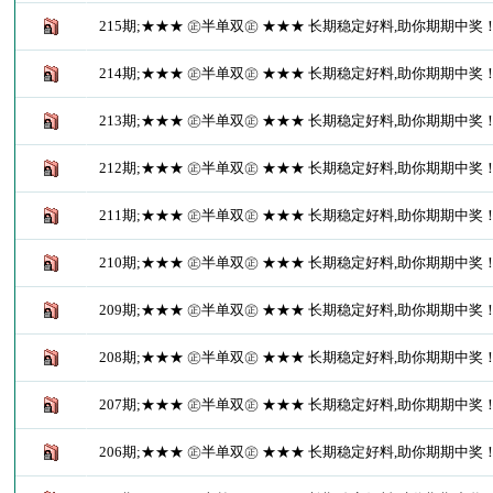
215期;★★★ ㊣半单双㊣ ★★★ 长期稳定好料,助你期期中奖
214期;★★★ ㊣半单双㊣ ★★★ 长期稳定好料,助你期期中奖
213期;★★★ ㊣半单双㊣ ★★★ 长期稳定好料,助你期期中奖
212期;★★★ ㊣半单双㊣ ★★★ 长期稳定好料,助你期期中奖
211期;★★★ ㊣半单双㊣ ★★★ 长期稳定好料,助你期期中奖
210期;★★★ ㊣半单双㊣ ★★★ 长期稳定好料,助你期期中奖
209期;★★★ ㊣半单双㊣ ★★★ 长期稳定好料,助你期期中奖
208期;★★★ ㊣半单双㊣ ★★★ 长期稳定好料,助你期期中奖
207期;★★★ ㊣半单双㊣ ★★★ 长期稳定好料,助你期期中奖
206期;★★★ ㊣半单双㊣ ★★★ 长期稳定好料,助你期期中奖