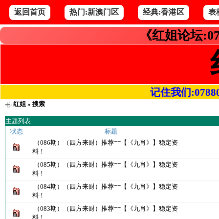
返回首页
热门:新澳门区
经典:香港区
表
《红姐论坛:07
记住我们:078800.
红姐
» 搜索
主题列表
状态
标题
（086期）（四方来财）推荐==【《九肖》】稳定资
料！
（085期）（四方来财）推荐==【《九肖》】稳定资
料！
（084期）（四方来财）推荐==【《九肖》】稳定资
料！
（083期）（四方来财）推荐==【《九肖》】稳定资
料！