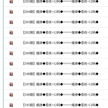
【205期】规律◆⑥肖+12码◆=====规律◆⑥肖+12码◆
【204期】规律◆⑥肖+12码◆=====规律◆⑥肖+12码◆
【203期】规律◆⑥肖+12码◆=====规律◆⑥肖+12码◆
【202期】规律◆⑥肖+12码◆=====规律◆⑥肖+12码◆
【201期】规律◆⑥肖+12码◆=====规律◆⑥肖+12码◆
【200期】规律◆⑥肖+12码◆=====规律◆⑥肖+12码◆
【199期】规律◆⑥肖+12码◆=====规律◆⑥肖+12码◆
【198期】规律◆⑥肖+12码◆=====规律◆⑥肖+12码◆
【197期】规律◆⑥肖+12码◆=====规律◆⑥肖+12码◆
【196期】规律◆⑥肖+12码◆=====规律◆⑥肖+12码◆
【195期】规律◆⑥肖+12码◆=====规律◆⑥肖+12码◆