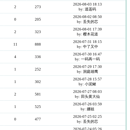
2026-08-03 18:13
2
273
by: 逍遥码
2026-08-02 08:50
0
205
by: 丢失的芯
2026-08-01 17:39
2
323
by: 樱木花道
2026-07-31 18:15
11
888
by: 中了又中
2026-07-30 16:47
4
336
by: 一码再一码
2026-07-29 17:30
1
252
by: 洞庭雄鹰
2026-07-28 15:57
1
302
by: 小泥鳅
2026-07-27 08:03
2
581
by: 田头黄大仙
2026-07-26 03:59
1
525
by: 娜姐
2026-07-25 02:25
0
477
by: 丢失的芯
2026-07-24 05:26