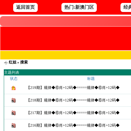
返回首页
热门:新澳门区
经
红姐
» 搜索
主题列表
状态
标题
【219期】规律◆⑥肖+12码◆=====规律◆⑥肖+12码◆
【218期】规律◆⑥肖+12码◆=====规律◆⑥肖+12码◆
【217期】规律◆⑥肖+12码◆=====规律◆⑥肖+12码◆
【216期】规律◆⑥肖+12码◆=====规律◆⑥肖+12码◆