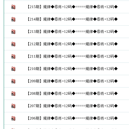
【215期】规律◆⑥肖+12码◆=====规律◆⑥肖+12码◆
【214期】规律◆⑥肖+12码◆=====规律◆⑥肖+12码◆
【213期】规律◆⑥肖+12码◆=====规律◆⑥肖+12码◆
【212期】规律◆⑥肖+12码◆=====规律◆⑥肖+12码◆
【211期】规律◆⑥肖+12码◆=====规律◆⑥肖+12码◆
【210期】规律◆⑥肖+12码◆=====规律◆⑥肖+12码◆
【209期】规律◆⑥肖+12码◆=====规律◆⑥肖+12码◆
【208期】规律◆⑥肖+12码◆=====规律◆⑥肖+12码◆
【207期】规律◆⑥肖+12码◆=====规律◆⑥肖+12码◆
【206期】规律◆⑥肖+12码◆=====规律◆⑥肖+12码◆