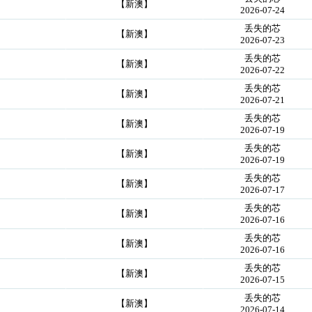
【新澳】
2026-07-24
丢失的芯
【新澳】
2026-07-23
丢失的芯
【新澳】
2026-07-22
丢失的芯
【新澳】
2026-07-21
丢失的芯
【新澳】
2026-07-19
丢失的芯
【新澳】
2026-07-19
丢失的芯
【新澳】
2026-07-17
丢失的芯
【新澳】
2026-07-16
丢失的芯
【新澳】
2026-07-16
丢失的芯
【新澳】
2026-07-15
丢失的芯
【新澳】
2026-07-14