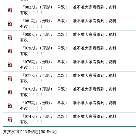
『082期』♀形影♀﹛单双﹜，准不准大家看得到，资料
有改！！！！
『081期』♀形影♀﹛单双﹜，准不准大家看得到，资料
有改！！！！
『080期』♀形影♀﹛单双﹜，准不准大家看得到，资料
有改！！！！
『079期』♀形影♀﹛单双﹜，准不准大家看得到，资料
有改！！！！
『078期』♀形影♀﹛单双﹜，准不准大家看得到，资料
有改！！！！
『077期』♀形影♀﹛单双﹜，准不准大家看得到，资料
有改！！！！
『076期』♀形影♀﹛单双﹜，准不准大家看得到，资料
有改！！！！
『075期』♀形影♀﹛单双﹜，准不准大家看得到，资料
有改！！！！
『074期』♀形影♀﹛单双﹜，准不准大家看得到，资料
有改！！！！
共搜索到了13条信息[ 50 条/页]