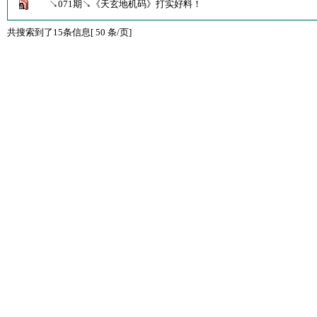
↘071期↘《天玄地机码》打实好料！
共搜索到了15条信息[ 50 条/页]