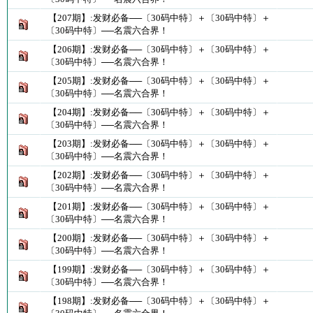
【207期】:发财必备──〔30码中特〕＋〔30码中特〕＋
〔30码中特〕──名震六合界！
【206期】:发财必备──〔30码中特〕＋〔30码中特〕＋
〔30码中特〕──名震六合界！
【205期】:发财必备──〔30码中特〕＋〔30码中特〕＋
〔30码中特〕──名震六合界！
【204期】:发财必备──〔30码中特〕＋〔30码中特〕＋
〔30码中特〕──名震六合界！
【203期】:发财必备──〔30码中特〕＋〔30码中特〕＋
〔30码中特〕──名震六合界！
【202期】:发财必备──〔30码中特〕＋〔30码中特〕＋
〔30码中特〕──名震六合界！
【201期】:发财必备──〔30码中特〕＋〔30码中特〕＋
〔30码中特〕──名震六合界！
【200期】:发财必备──〔30码中特〕＋〔30码中特〕＋
〔30码中特〕──名震六合界！
【199期】:发财必备──〔30码中特〕＋〔30码中特〕＋
〔30码中特〕──名震六合界！
【198期】:发财必备──〔30码中特〕＋〔30码中特〕＋