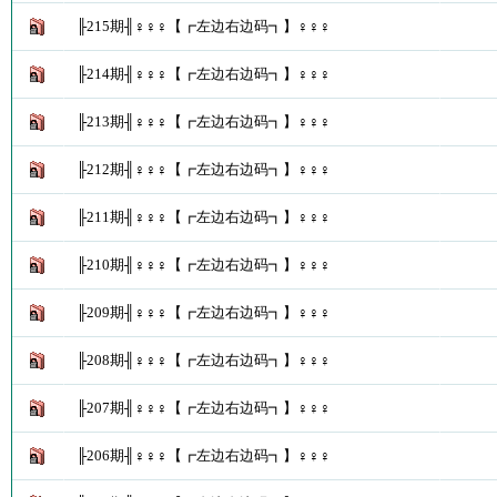
╟215期╢♀♀♀【┏左边右边码┓】♀♀♀
╟214期╢♀♀♀【┏左边右边码┓】♀♀♀
╟213期╢♀♀♀【┏左边右边码┓】♀♀♀
╟212期╢♀♀♀【┏左边右边码┓】♀♀♀
╟211期╢♀♀♀【┏左边右边码┓】♀♀♀
╟210期╢♀♀♀【┏左边右边码┓】♀♀♀
╟209期╢♀♀♀【┏左边右边码┓】♀♀♀
╟208期╢♀♀♀【┏左边右边码┓】♀♀♀
╟207期╢♀♀♀【┏左边右边码┓】♀♀♀
╟206期╢♀♀♀【┏左边右边码┓】♀♀♀