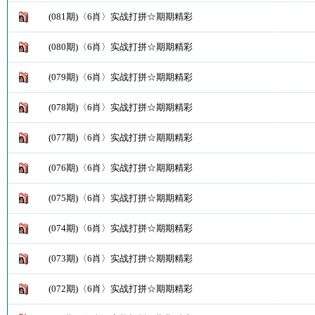
(081期)〈6肖〉实战打拼☆期期精彩
(080期)〈6肖〉实战打拼☆期期精彩
(079期)〈6肖〉实战打拼☆期期精彩
(078期)〈6肖〉实战打拼☆期期精彩
(077期)〈6肖〉实战打拼☆期期精彩
(076期)〈6肖〉实战打拼☆期期精彩
(075期)〈6肖〉实战打拼☆期期精彩
(074期)〈6肖〉实战打拼☆期期精彩
(073期)〈6肖〉实战打拼☆期期精彩
(072期)〈6肖〉实战打拼☆期期精彩