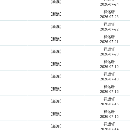
.
【新澳】
2026-07-24
祥运轩
.
【新澳】
2026-07-23
祥运轩
.
【新澳】
2026-07-22
祥运轩
.
【新澳】
2026-07-21
祥运轩
.
【新澳】
2026-07-20
祥运轩
.
【新澳】
2026-07-19
祥运轩
.
【新澳】
2026-07-18
祥运轩
.
【新澳】
2026-07-16
祥运轩
.
【新澳】
2026-07-16
祥运轩
.
【新澳】
2026-07-15
祥运轩
.
【新澳】
2026-07-14