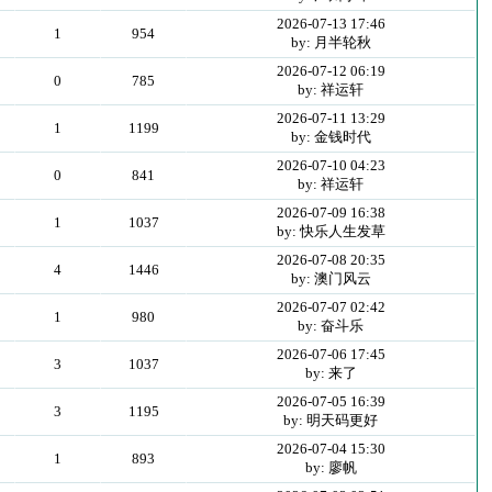
2026-07-13 17:46
1
954
by: 月半轮秋
2026-07-12 06:19
0
785
by: 祥运轩
2026-07-11 13:29
1
1199
by: 金钱时代
2026-07-10 04:23
0
841
by: 祥运轩
2026-07-09 16:38
1
1037
by: 快乐人生发草
2026-07-08 20:35
4
1446
by: 澳门风云
2026-07-07 02:42
1
980
by: 奋斗乐
2026-07-06 17:45
3
1037
by: 来了
2026-07-05 16:39
3
1195
by: 明天码更好
2026-07-04 15:30
1
893
by: 廖帆