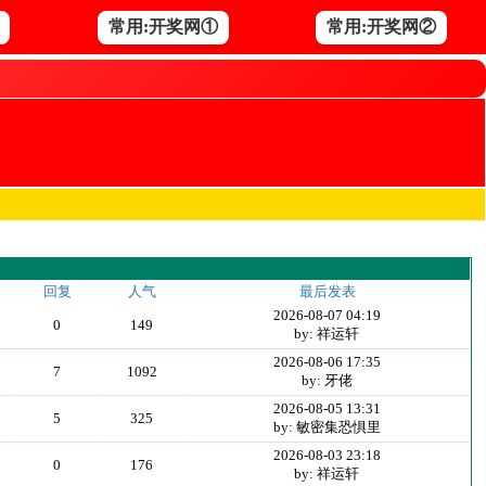
常用:开奖网①
常用:开奖网②
回复
人气
最后发表
2026-08-07 04:19
0
149
by: 祥运轩
2026-08-06 17:35
7
1092
by: 牙佬
2026-08-05 13:31
5
325
by: 敏密集恐惧里
2026-08-03 23:18
0
176
by: 祥运轩