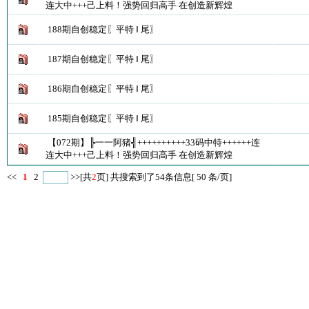
连大中+++己上料！强势回归高手 在创造新辉煌
188期自创稳定〖平特 Ⅰ 尾〗
187期自创稳定〖平特 Ⅰ 尾〗
186期自创稳定〖平特 Ⅰ 尾〗
185期自创稳定〖平特 Ⅰ 尾〗
【072期】╠一一阿猪╣++++++++++33码中特++++++连
连大中+++己上料！强势回归高手 在创造新辉煌
<<
1
2
>>
[共
2
页] 共搜索到了54条信息[ 50 条/页]