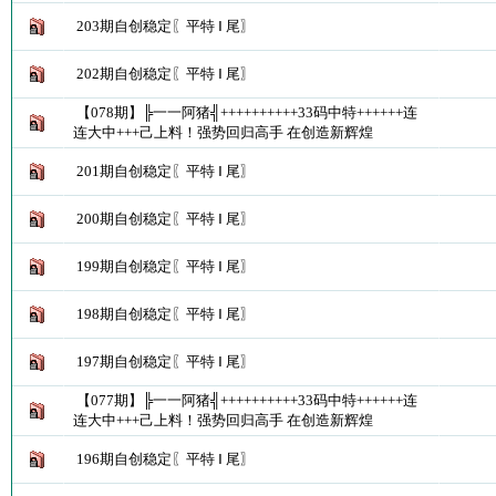
203期自创稳定〖平特 Ⅰ 尾〗
202期自创稳定〖平特 Ⅰ 尾〗
【078期】╠一一阿猪╣++++++++++33码中特++++++连
连大中+++己上料！强势回归高手 在创造新辉煌
201期自创稳定〖平特 Ⅰ 尾〗
200期自创稳定〖平特 Ⅰ 尾〗
199期自创稳定〖平特 Ⅰ 尾〗
198期自创稳定〖平特 Ⅰ 尾〗
197期自创稳定〖平特 Ⅰ 尾〗
【077期】╠一一阿猪╣++++++++++33码中特++++++连
连大中+++己上料！强势回归高手 在创造新辉煌
196期自创稳定〖平特 Ⅰ 尾〗