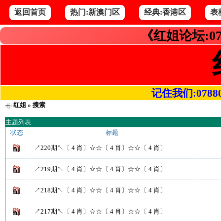
返回首页
热门:新澳门区
经典:香港区
表
《红姐论坛:07
记住我们:078800.
红姐
» 搜索
主题列表
状态
标题
↗220期↖〔 4 肖〕☆☆〔 4 肖〕☆☆〔 4 肖〕
↗219期↖〔 4 肖〕☆☆〔 4 肖〕☆☆〔 4 肖〕
↗218期↖〔 4 肖〕☆☆〔 4 肖〕☆☆〔 4 肖〕
↗217期↖〔 4 肖〕☆☆〔 4 肖〕☆☆〔 4 肖〕