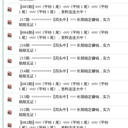
╟085期╢≮≮≮《平特 1 尾》≮≮≮《平特 1 尾》≮≮≮《平特
1 尾》≮≮≮《平特 1 尾》，资料连连大中！
217期: ==========【四头中】=== 长期稳定赚钱，实力
期期见证！
╟084期╢≮≮≮《平特 1 尾》≮≮≮《平特 1 尾》≮≮≮《平特
1 尾》≮≮≮《平特 1 尾》，资料连连大中！
216期: ==========【四头中】=== 长期稳定赚钱，实力
期期见证！
215期: ==========【四头中】=== 长期稳定赚钱，实力
期期见证！
214期: ==========【四头中】=== 长期稳定赚钱，实力
期期见证！
╟083期╢≮≮≮《平特 1 尾》≮≮≮《平特 1 尾》≮≮≮《平特
1 尾》≮≮≮《平特 1 尾》，资料连连大中！
213期: ==========【四头中】=== 长期稳定赚钱，实力
期期见证！
212期: ==========【四头中】=== 长期稳定赚钱，实力
期期见证！
╟082期╢≮≮≮《平特 1 尾》≮≮≮《平特 1 尾》≮≮≮《平特
1 尾》≮≮≮《平特 1 尾》，资料连连大中！