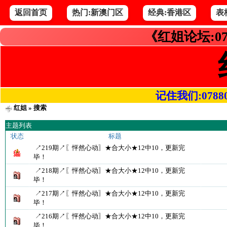
返回首页
热门:新澳门区
经典:香港区
表
《红姐论坛:07
记住我们:078800.
红姐
» 搜索
主题列表
状态
标题
↗219期↗〖怦然心动〗★合大小★12中10，更新完
毕！
↗218期↗〖怦然心动〗★合大小★12中10，更新完
毕！
↗217期↗〖怦然心动〗★合大小★12中10，更新完
毕！
↗216期↗〖怦然心动〗★合大小★12中10，更新完
毕！