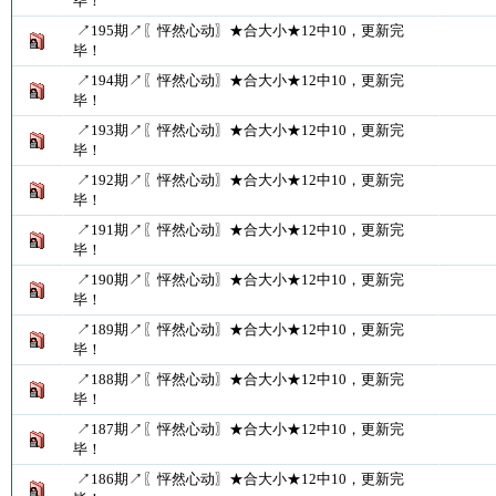
毕！
↗195期↗〖怦然心动〗★合大小★12中10，更新完
毕！
↗194期↗〖怦然心动〗★合大小★12中10，更新完
毕！
↗193期↗〖怦然心动〗★合大小★12中10，更新完
毕！
↗192期↗〖怦然心动〗★合大小★12中10，更新完
毕！
↗191期↗〖怦然心动〗★合大小★12中10，更新完
毕！
↗190期↗〖怦然心动〗★合大小★12中10，更新完
毕！
↗189期↗〖怦然心动〗★合大小★12中10，更新完
毕！
↗188期↗〖怦然心动〗★合大小★12中10，更新完
毕！
↗187期↗〖怦然心动〗★合大小★12中10，更新完
毕！
↗186期↗〖怦然心动〗★合大小★12中10，更新完