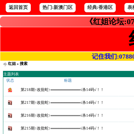
返回首页
热门:新澳门区
经典:香港区
表
《红姐论坛:07
记住我们:078800.
红姐
» 搜索
主题列表
状态
标题
第218期↑改批蛇↑═══════════√杀14码√！！
第217期↑改批蛇↑═══════════√杀14码√！！
第216期↑改批蛇↑═══════════√杀14码√！！
第215期↑改批蛇↑═══════════√杀14码√！！