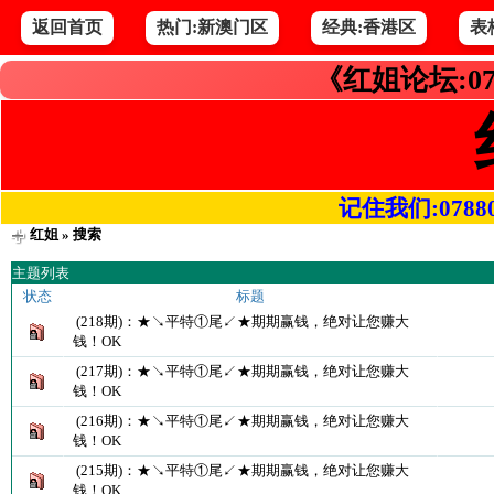
返回首页
热门:新澳门区
经典:香港区
表
《红姐论坛:07
记住我们:078800.
红姐
» 搜索
主题列表
状态
标题
(218期)：★↘平特①尾↙★期期赢钱，绝对让您赚大
钱！OK
(217期)：★↘平特①尾↙★期期赢钱，绝对让您赚大
钱！OK
(216期)：★↘平特①尾↙★期期赢钱，绝对让您赚大
钱！OK
(215期)：★↘平特①尾↙★期期赢钱，绝对让您赚大
钱！OK