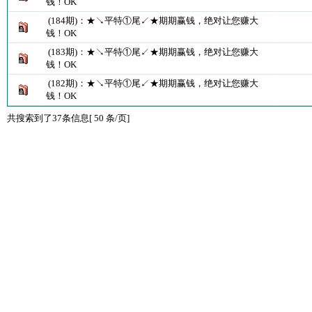
钱！OK
(184期)：★↘平特①尾↙★期期赢钱，绝对让您赚大
钱！OK
(183期)：★↘平特①尾↙★期期赢钱，绝对让您赚大
钱！OK
(182期)：★↘平特①尾↙★期期赢钱，绝对让您赚大
钱！OK
共搜索到了37条信息[ 50 条/页]