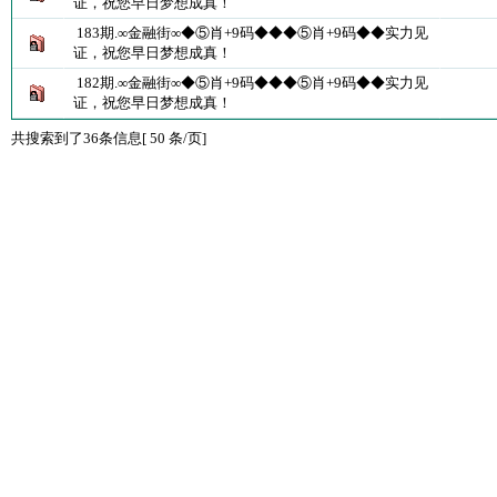
证，祝您早日梦想成真！
183期.∞金融街∞◆⑤肖+9码◆◆◆⑤肖+9码◆◆实力见
证，祝您早日梦想成真！
182期.∞金融街∞◆⑤肖+9码◆◆◆⑤肖+9码◆◆实力见
证，祝您早日梦想成真！
共搜索到了36条信息[ 50 条/页]