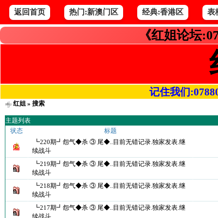
返回首页
热门:新澳门区
经典:香港区
表
《红姐论坛:07
记住我们:078800.
红姐
» 搜索
主题列表
状态
标题
┗220期┛怨气◆杀 ③ 尾◆..目前无错记录.独家发表.继
续战斗
┗219期┛怨气◆杀 ③ 尾◆..目前无错记录.独家发表.继
续战斗
┗218期┛怨气◆杀 ③ 尾◆..目前无错记录.独家发表.继
续战斗
┗217期┛怨气◆杀 ③ 尾◆..目前无错记录.独家发表.继
续战斗