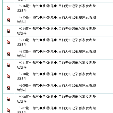
┗216期┛怨气◆杀 ③ 尾◆..目前无错记录.独家发表.继
续战斗
┗215期┛怨气◆杀 ③ 尾◆..目前无错记录.独家发表.继
续战斗
┗214期┛怨气◆杀 ③ 尾◆..目前无错记录.独家发表.继
续战斗
┗213期┛怨气◆杀 ③ 尾◆..目前无错记录.独家发表.继
续战斗
┗212期┛怨气◆杀 ③ 尾◆..目前无错记录.独家发表.继
续战斗
┗211期┛怨气◆杀 ③ 尾◆..目前无错记录.独家发表.继
续战斗
┗210期┛怨气◆杀 ③ 尾◆..目前无错记录.独家发表.继
续战斗
┗209期┛怨气◆杀 ③ 尾◆..目前无错记录.独家发表.继
续战斗
┗208期┛怨气◆杀 ③ 尾◆..目前无错记录.独家发表.继
续战斗
┗207期┛怨气◆杀 ③ 尾◆..目前无错记录.独家发表.继
续战斗