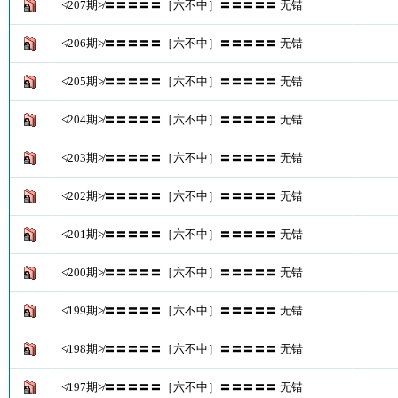
≮207期≯〓〓〓〓〓［六不中］〓〓〓〓〓 无错
≮206期≯〓〓〓〓〓［六不中］〓〓〓〓〓 无错
≮205期≯〓〓〓〓〓［六不中］〓〓〓〓〓 无错
≮204期≯〓〓〓〓〓［六不中］〓〓〓〓〓 无错
≮203期≯〓〓〓〓〓［六不中］〓〓〓〓〓 无错
≮202期≯〓〓〓〓〓［六不中］〓〓〓〓〓 无错
≮201期≯〓〓〓〓〓［六不中］〓〓〓〓〓 无错
≮200期≯〓〓〓〓〓［六不中］〓〓〓〓〓 无错
≮199期≯〓〓〓〓〓［六不中］〓〓〓〓〓 无错
≮198期≯〓〓〓〓〓［六不中］〓〓〓〓〓 无错
≮197期≯〓〓〓〓〓［六不中］〓〓〓〓〓 无错