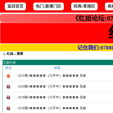
返回首页
热门:新澳门区
经典:香港区
表
《红姐论坛:07
记住我们:078800.
红姐
» 搜索
主题列表
状态
标题
≮221期≯〓〓〓〓〓［六不中］〓〓〓〓〓 无错
≮220期≯〓〓〓〓〓［六不中］〓〓〓〓〓 无错
≮219期≯〓〓〓〓〓［六不中］〓〓〓〓〓 无错
≮218期≯〓〓〓〓〓［六不中］〓〓〓〓〓 无错