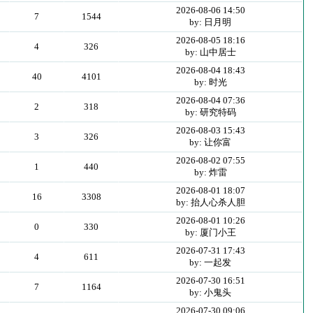
2026-08-06 14:50
7
1544
by: 日月明
2026-08-05 18:16
4
326
by: 山中居士
2026-08-04 18:43
40
4101
by: 时光
2026-08-04 07:36
2
318
by: 研究特码
2026-08-03 15:43
3
326
by: 让你富
2026-08-02 07:55
1
440
by: 炸雷
2026-08-01 18:07
16
3308
by: 抬人心杀人胆
2026-08-01 10:26
0
330
by: 厦门小王
2026-07-31 17:43
4
611
by: 一起发
2026-07-30 16:51
7
1164
by: 小鬼头
2026-07-30 09:06