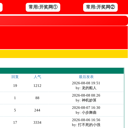
常用:开奖网①
常用:开奖网②
回复
人气
最后发表
2026-08-08 19:51
19
1212
by: 龙的船人
2026-08-08 08:26
1
88
by: 神机妙算
2026-08-07 16:30
5
244
by: 小步舞曲
2026-08-06 16:56
17
3334
by: 打不死的小强