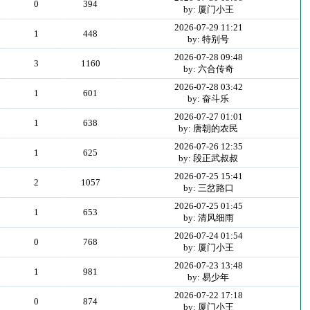
0
394
by: 厦门小王
2026-07-29 11:21
1
448
by: 特别号
2026-07-28 09:48
3
1160
by: 六合传奇
2026-07-28 03:42
1
601
by: 奋斗乐
2026-07-27 01:01
1
638
by: 唐朝的农民
2026-07-26 12:35
1
625
by: 段正武叔叔
2026-07-25 15:41
2
1057
by: 三岔路口
2026-07-25 01:45
1
653
by: 清风细雨
2026-07-24 01:54
0
768
by: 厦门小王
2026-07-23 13:48
1
981
by: 易少年
2026-07-22 17:18
0
874
by: 厦门小王