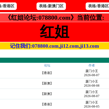
典:香港区
表格:新澳门区
表格:香港区
《红姐论坛:078800.com》当前位置:
红姐
记住我们:078800.com,ji12.com,ji13.com
论坛
作者
厦门小王
【香港】
2026-08-07
厦门小王
【新澳】
2026-08-08
厦门小王
【新澳】
2026-08-07
厦门小王
【香港】
2026-08-05