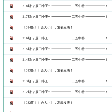
218期:┏厦门小王┓━━━━━━ 二五中特 ━━━━━━！
217期:┏厦门小王┓━━━━━━ 二五中特 ━━━━━━！
〔084期〕〖合大小〗，发表发表！
216期:┏厦门小王┓━━━━━━ 二五中特 ━━━━━━！
215期:┏厦门小王┓━━━━━━ 二五中特 ━━━━━━！
214期:┏厦门小王┓━━━━━━ 二五中特 ━━━━━━！
〔083期〕〖合大小〗，发表发表！
213期:┏厦门小王┓━━━━━━ 二五中特 ━━━━━━！
212期:┏厦门小王┓━━━━━━ 二五中特 ━━━━━━！
〔082期〕〖合大小〗，发表发表！