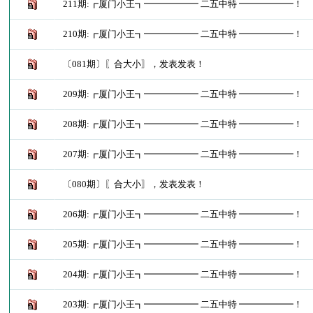
211期:┏厦门小王┓━━━━━━ 二五中特 ━━━━━━！
210期:┏厦门小王┓━━━━━━ 二五中特 ━━━━━━！
〔081期〕〖合大小〗，发表发表！
209期:┏厦门小王┓━━━━━━ 二五中特 ━━━━━━！
208期:┏厦门小王┓━━━━━━ 二五中特 ━━━━━━！
207期:┏厦门小王┓━━━━━━ 二五中特 ━━━━━━！
〔080期〕〖合大小〗，发表发表！
206期:┏厦门小王┓━━━━━━ 二五中特 ━━━━━━！
205期:┏厦门小王┓━━━━━━ 二五中特 ━━━━━━！
204期:┏厦门小王┓━━━━━━ 二五中特 ━━━━━━！
203期:┏厦门小王┓━━━━━━ 二五中特 ━━━━━━！