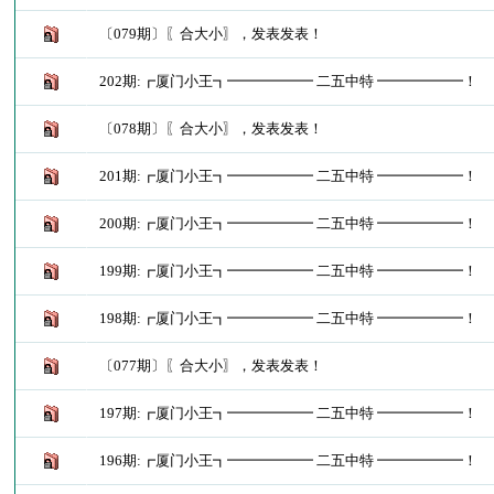
〔079期〕〖合大小〗，发表发表！
202期:┏厦门小王┓━━━━━━ 二五中特 ━━━━━━！
〔078期〕〖合大小〗，发表发表！
201期:┏厦门小王┓━━━━━━ 二五中特 ━━━━━━！
200期:┏厦门小王┓━━━━━━ 二五中特 ━━━━━━！
199期:┏厦门小王┓━━━━━━ 二五中特 ━━━━━━！
198期:┏厦门小王┓━━━━━━ 二五中特 ━━━━━━！
〔077期〕〖合大小〗，发表发表！
197期:┏厦门小王┓━━━━━━ 二五中特 ━━━━━━！
196期:┏厦门小王┓━━━━━━ 二五中特 ━━━━━━！