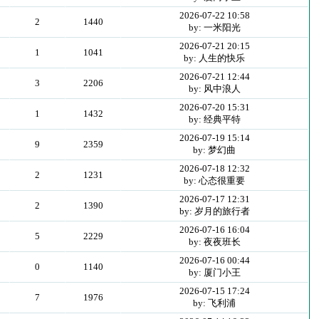
2026-07-22 10:58
2
1440
by: 一米阳光
2026-07-21 20:15
1
1041
by: 人生的快乐
2026-07-21 12:44
3
2206
by: 风中浪人
2026-07-20 15:31
1
1432
by: 经典平特
2026-07-19 15:14
9
2359
by: 梦幻曲
2026-07-18 12:32
2
1231
by: 心态很重要
2026-07-17 12:31
2
1390
by: 岁月的旅行者
2026-07-16 16:04
5
2229
by: 夜夜班长
2026-07-16 00:44
0
1140
by: 厦门小王
2026-07-15 17:24
7
1976
by: 飞利浦