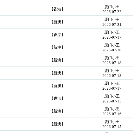
厦门小王
【香港】
2026-07-22
厦门小王
【新澳】
2026-07-21
厦门小王
【香港】
2026-07-17
厦门小王
【新澳】
2026-07-20
厦门小王
【新澳】
2026-07-18
厦门小王
【新澳】
2026-07-18
厦门小王
【新澳】
2026-07-17
厦门小王
【香港】
2026-07-15
厦门小王
【新澳】
2026-07-16
厦门小王
【新澳】
2026-07-15