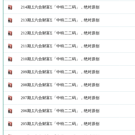
214期,Σ六合财富Σ「中特二二码」，绝对原创
213期,Σ六合财富Σ「中特二二码」，绝对原创
212期,Σ六合财富Σ「中特二二码」，绝对原创
211期,Σ六合财富Σ「中特二二码」，绝对原创
210期,Σ六合财富Σ「中特二二码」，绝对原创
209期,Σ六合财富Σ「中特二二码」，绝对原创
208期,Σ六合财富Σ「中特二二码」，绝对原创
207期,Σ六合财富Σ「中特二二码」，绝对原创
206期,Σ六合财富Σ「中特二二码」，绝对原创
205期,Σ六合财富Σ「中特二二码」，绝对原创