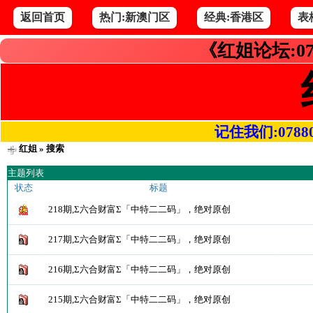
返回首页
热门:新澳门区
经典:香港区
表
《红姐论坛:07
记住我们:078800.
红姐
» 搜索
主题列表
状态
标题
218期,Σ六合财富Σ「中特二二码」，绝对原创
217期,Σ六合财富Σ「中特二二码」，绝对原创
216期,Σ六合财富Σ「中特二二码」，绝对原创
215期,Σ六合财富Σ「中特二二码」，绝对原创