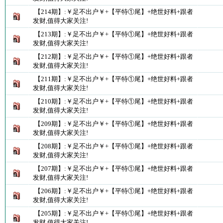
【214期】:￥足不出户￥+【平特①尾】+绝世好料+跟者
发财,值得大家关注!
【213期】:￥足不出户￥+【平特①尾】+绝世好料+跟者
发财,值得大家关注!
【212期】:￥足不出户￥+【平特①尾】+绝世好料+跟者
发财,值得大家关注!
【211期】:￥足不出户￥+【平特①尾】+绝世好料+跟者
发财,值得大家关注!
【210期】:￥足不出户￥+【平特①尾】+绝世好料+跟者
发财,值得大家关注!
【209期】:￥足不出户￥+【平特①尾】+绝世好料+跟者
发财,值得大家关注!
【208期】:￥足不出户￥+【平特①尾】+绝世好料+跟者
发财,值得大家关注!
【207期】:￥足不出户￥+【平特①尾】+绝世好料+跟者
发财,值得大家关注!
【206期】:￥足不出户￥+【平特①尾】+绝世好料+跟者
发财,值得大家关注!
【205期】:￥足不出户￥+【平特①尾】+绝世好料+跟者
发财,值得大家关注!