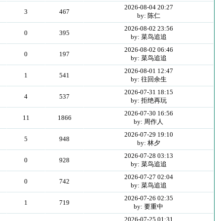
2026-08-04 20:27
3
467
by: 陈仁
2026-08-02 23:56
0
395
by: 菜鸟追追
2026-08-02 06:46
0
197
by: 菜鸟追追
2026-08-01 12:47
1
541
by: 往回余生
2026-07-31 18:15
4
537
by: 拒绝再玩
2026-07-30 16:56
11
1866
by: 周作人
2026-07-29 19:10
5
948
by: 林夕
2026-07-28 03:13
0
928
by: 菜鸟追追
2026-07-27 02:04
0
742
by: 菜鸟追追
2026-07-26 02:35
1
719
by: 要重中
2026-07-25 01:31