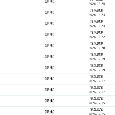
【新澳】
2026-07-25
菜鸟追追
【新澳】
2026-07-24
菜鸟追追
【新澳】
2026-07-23
菜鸟追追
【新澳】
2026-07-22
菜鸟追追
【新澳】
2026-07-20
菜鸟追追
【新澳】
2026-07-19
菜鸟追追
【新澳】
2026-07-19
菜鸟追追
【新澳】
2026-07-17
菜鸟追追
【新澳】
2026-07-17
菜鸟追追
【新澳】
2026-07-15
菜鸟追追
【新澳】
2026-07-15