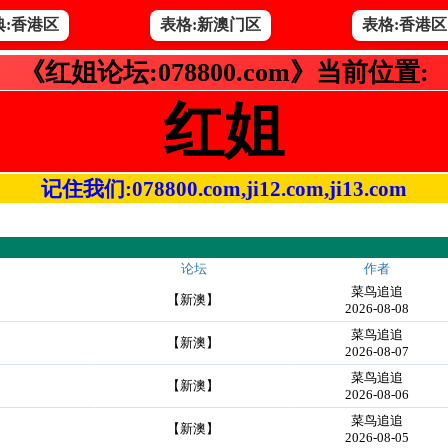
典:香港区
表格:新澳门区
表格:香港区
《红姐论坛:078800.com》当前位置:
红姐
记住我们:078800.com,ji12.com,ji13.com
论坛
作者
菜鸟追追
【新澳】
2026-08-08
菜鸟追追
【新澳】
2026-08-07
菜鸟追追
【新澳】
2026-08-06
菜鸟追追
【新澳】
2026-08-05