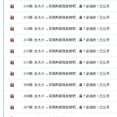
216期: 合大小 →买我料跟我发财吧，赢？必须的！已公开.
215期: 合大小 →买我料跟我发财吧，赢？必须的！已公开.
214期: 合大小 →买我料跟我发财吧，赢？必须的！已公开.
213期: 合大小 →买我料跟我发财吧，赢？必须的！已公开.
212期: 合大小 →买我料跟我发财吧，赢？必须的！已公开.
211期: 合大小 →买我料跟我发财吧，赢？必须的！已公开.
210期: 合大小 →买我料跟我发财吧，赢？必须的！已公开.
209期: 合大小 →买我料跟我发财吧，赢？必须的！已公开.
208期: 合大小 →买我料跟我发财吧，赢？必须的！已公开.
207期: 合大小 →买我料跟我发财吧，赢？必须的！已公开.