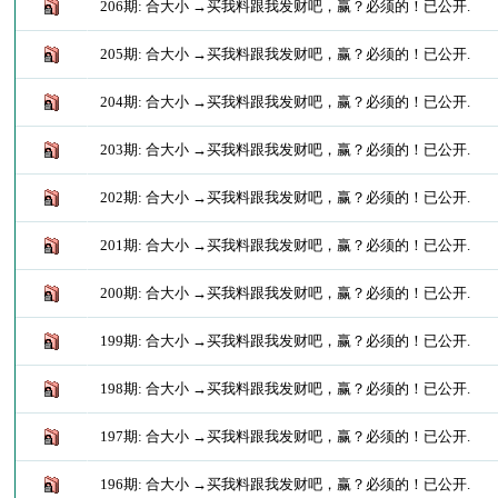
206期: 合大小 →买我料跟我发财吧，赢？必须的！已公开.
205期: 合大小 →买我料跟我发财吧，赢？必须的！已公开.
204期: 合大小 →买我料跟我发财吧，赢？必须的！已公开.
203期: 合大小 →买我料跟我发财吧，赢？必须的！已公开.
202期: 合大小 →买我料跟我发财吧，赢？必须的！已公开.
201期: 合大小 →买我料跟我发财吧，赢？必须的！已公开.
200期: 合大小 →买我料跟我发财吧，赢？必须的！已公开.
199期: 合大小 →买我料跟我发财吧，赢？必须的！已公开.
198期: 合大小 →买我料跟我发财吧，赢？必须的！已公开.
197期: 合大小 →买我料跟我发财吧，赢？必须的！已公开.
196期: 合大小 →买我料跟我发财吧，赢？必须的！已公开.