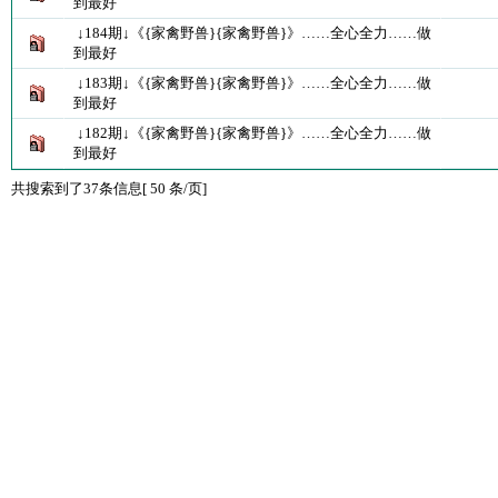
到最好
↓184期↓《{家禽野兽}{家禽野兽}》……全心全力……做
到最好
↓183期↓《{家禽野兽}{家禽野兽}》……全心全力……做
到最好
↓182期↓《{家禽野兽}{家禽野兽}》……全心全力……做
到最好
共搜索到了37条信息[ 50 条/页]