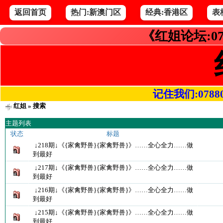
返回首页
热门:新澳门区
经典:香港区
表
《红姐论坛:07
记住我们:078800.
红姐
» 搜索
主题列表
状态
标题
↓218期↓《{家禽野兽}{家禽野兽}》……全心全力……做
到最好
↓217期↓《{家禽野兽}{家禽野兽}》……全心全力……做
到最好
↓216期↓《{家禽野兽}{家禽野兽}》……全心全力……做
到最好
↓215期↓《{家禽野兽}{家禽野兽}》……全心全力……做
到最好