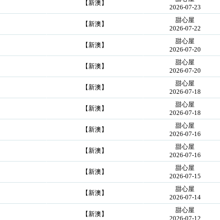
【新澳】
2026-07-23
甜心屋
【新澳】
2026-07-22
甜心屋
【新澳】
2026-07-20
甜心屋
【新澳】
2026-07-20
甜心屋
【新澳】
2026-07-18
甜心屋
【新澳】
2026-07-18
甜心屋
【新澳】
2026-07-16
甜心屋
【新澳】
2026-07-16
甜心屋
【新澳】
2026-07-15
甜心屋
【新澳】
2026-07-14
甜心屋
【新澳】
2026-07-12