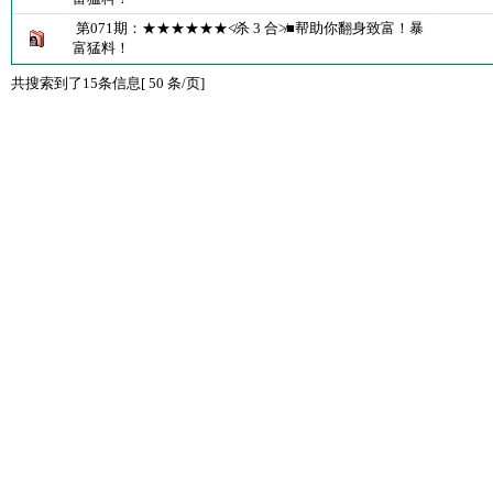
第071期：★★★★★★≮杀 3 合≯■帮助你翻身致富！暴
富猛料！
共搜索到了15条信息[ 50 条/页]