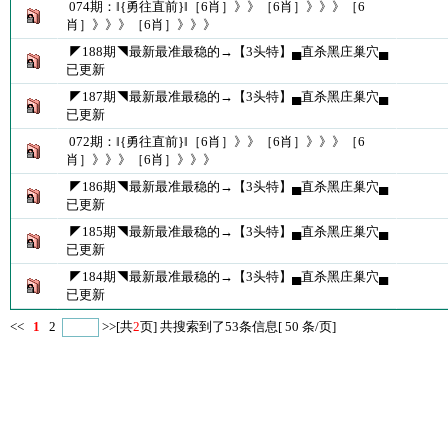
074期：‖{勇往直前}‖［6肖］》》［6肖］》》》［6
肖］》》》［6肖］》》》
◤188期◥最新最准最稳的→【3头特】▄直杀黑庄巢穴▄
已更新
◤187期◥最新最准最稳的→【3头特】▄直杀黑庄巢穴▄
已更新
072期：‖{勇往直前}‖［6肖］》》［6肖］》》》［6
肖］》》》［6肖］》》》
◤186期◥最新最准最稳的→【3头特】▄直杀黑庄巢穴▄
已更新
◤185期◥最新最准最稳的→【3头特】▄直杀黑庄巢穴▄
已更新
◤184期◥最新最准最稳的→【3头特】▄直杀黑庄巢穴▄
已更新
<<
1
2
>>
[共
2
页] 共搜索到了53条信息[ 50 条/页]