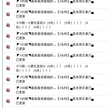
◤196期◥最新最准最稳的→【3头特】▄直杀黑庄巢穴▄
已更新
◤195期◥最新最准最稳的→【3头特】▄直杀黑庄巢穴▄
已更新
076期：‖{勇往直前}‖［6肖］》》［6肖］》》》［6
肖］》》》［6肖］》》》
◤194期◥最新最准最稳的→【3头特】▄直杀黑庄巢穴▄
已更新
◤193期◥最新最准最稳的→【3头特】▄直杀黑庄巢穴▄
已更新
◤192期◥最新最准最稳的→【3头特】▄直杀黑庄巢穴▄
已更新
075期：‖{勇往直前}‖［6肖］》》［6肖］》》》［6
肖］》》》［6肖］》》》
◤191期◥最新最准最稳的→【3头特】▄直杀黑庄巢穴▄
已更新
◤190期◥最新最准最稳的→【3头特】▄直杀黑庄巢穴▄
已更新
◤189期◥最新最准最稳的→【3头特】▄直杀黑庄巢穴▄
已更新