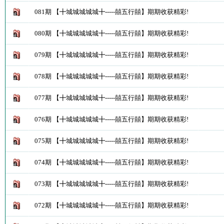
081期 【╋城城城城城╋-----囍五行囍】期期收获精彩!
080期 【╋城城城城城╋-----囍五行囍】期期收获精彩!
079期 【╋城城城城城╋-----囍五行囍】期期收获精彩!
078期 【╋城城城城城╋-----囍五行囍】期期收获精彩!
077期 【╋城城城城城╋-----囍五行囍】期期收获精彩!
076期 【╋城城城城城╋-----囍五行囍】期期收获精彩!
075期 【╋城城城城城╋-----囍五行囍】期期收获精彩!
074期 【╋城城城城城╋-----囍五行囍】期期收获精彩!
073期 【╋城城城城城╋-----囍五行囍】期期收获精彩!
072期 【╋城城城城城╋-----囍五行囍】期期收获精彩!