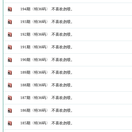
194期〈特36码〉 .不喜欢勿喷。
193期〈特36码〉 .不喜欢勿喷。
192期〈特36码〉 .不喜欢勿喷。
191期〈特36码〉 .不喜欢勿喷。
190期〈特36码〉 .不喜欢勿喷。
189期〈特36码〉 .不喜欢勿喷。
188期〈特36码〉 .不喜欢勿喷。
187期〈特36码〉 .不喜欢勿喷。
186期〈特36码〉 .不喜欢勿喷。
185期〈特36码〉 .不喜欢勿喷。