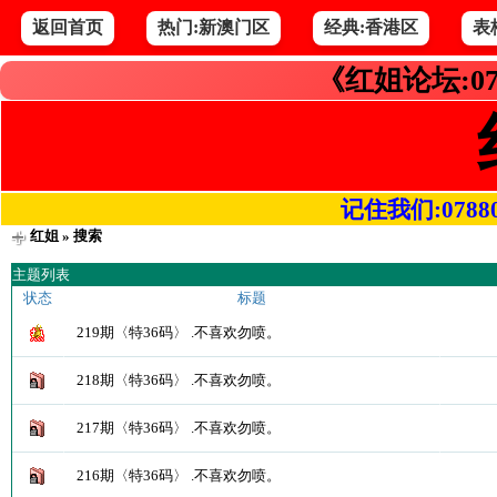
返回首页
热门:新澳门区
经典:香港区
表
《红姐论坛:07
记住我们:078800.
红姐
» 搜索
主题列表
状态
标题
219期〈特36码〉 .不喜欢勿喷。
218期〈特36码〉 .不喜欢勿喷。
217期〈特36码〉 .不喜欢勿喷。
216期〈特36码〉 .不喜欢勿喷。