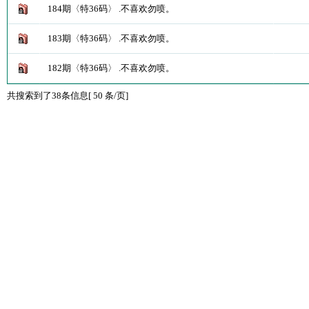
184期〈特36码〉 .不喜欢勿喷。
183期〈特36码〉 .不喜欢勿喷。
182期〈特36码〉 .不喜欢勿喷。
共搜索到了38条信息[ 50 条/页]