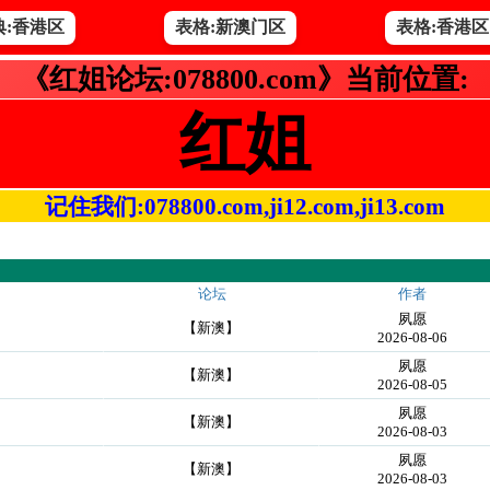
典:香港区
表格:新澳门区
表格:香港区
《红姐论坛:078800.com》当前位置:
红姐
记住我们:078800.com,ji12.com,ji13.com
论坛
作者
夙愿
【新澳】
2026-08-06
夙愿
【新澳】
2026-08-05
夙愿
【新澳】
2026-08-03
夙愿
【新澳】
2026-08-03