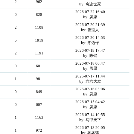
2
962
by: 奇迹世家
2026-07-22 16:40
0
828
by: 夙愿
2026-07-20 21:39
2
1108
by: 曾道人
2026-07-20 14:53
5
1919
by: 豸边仔
2026-07-19 17:47
2
1191
by: 陈健
2026-07-18 06:47
0
601
by: 夙愿
2026-07-17 11:44
1
981
by: 六六大发
2026-07-16 05:06
0
849
by: 夙愿
2026-07-15 04:42
0
607
by: 夙愿
2026-07-14 19:55
1
1163
by: 马甲天下
2026-07-13 20:05
1
972
by: 坏坏镇