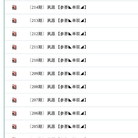
〔214期〕 夙愿 【参赛◣单双◢】
〔213期〕 夙愿 【参赛◣单双◢】
〔212期〕 夙愿 【参赛◣单双◢】
〔211期〕 夙愿 【参赛◣单双◢】
〔210期〕 夙愿 【参赛◣单双◢】
〔209期〕 夙愿 【参赛◣单双◢】
〔208期〕 夙愿 【参赛◣单双◢】
〔207期〕 夙愿 【参赛◣单双◢】
〔206期〕 夙愿 【参赛◣单双◢】
〔205期〕 夙愿 【参赛◣单双◢】