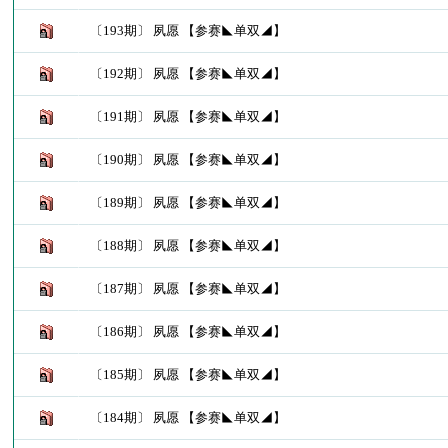
〔193期〕 夙愿 【参赛◣单双◢】
〔192期〕 夙愿 【参赛◣单双◢】
〔191期〕 夙愿 【参赛◣单双◢】
〔190期〕 夙愿 【参赛◣单双◢】
〔189期〕 夙愿 【参赛◣单双◢】
〔188期〕 夙愿 【参赛◣单双◢】
〔187期〕 夙愿 【参赛◣单双◢】
〔186期〕 夙愿 【参赛◣单双◢】
〔185期〕 夙愿 【参赛◣单双◢】
〔184期〕 夙愿 【参赛◣单双◢】