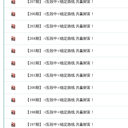
【207期】:≮五段中≯ 稳定路线 共赢财富！
【206期】:≮五段中≯ 稳定路线 共赢财富！
【205期】:≮五段中≯ 稳定路线 共赢财富！
【204期】:≮五段中≯ 稳定路线 共赢财富！
【203期】:≮五段中≯ 稳定路线 共赢财富！
【202期】:≮五段中≯ 稳定路线 共赢财富！
【201期】:≮五段中≯ 稳定路线 共赢财富！
【200期】:≮五段中≯ 稳定路线 共赢财富！
【199期】:≮五段中≯ 稳定路线 共赢财富！
【198期】:≮五段中≯ 稳定路线 共赢财富！
【197期】:≮五段中≯ 稳定路线 共赢财富！