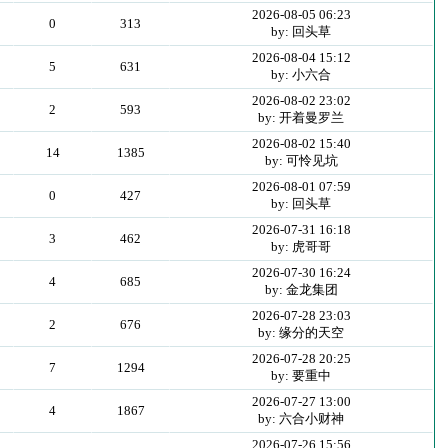
2026-08-05 06:23
0
313
by: 回头草
2026-08-04 15:12
5
631
by: 小六合
2026-08-02 23:02
2
593
by: 开着曼罗兰
2026-08-02 15:40
14
1385
by: 可怜见坑
2026-08-01 07:59
0
427
by: 回头草
2026-07-31 16:18
3
462
by: 虎哥哥
2026-07-30 16:24
4
685
by: 金龙集团
2026-07-28 23:03
2
676
by: 缘分的天空
2026-07-28 20:25
7
1294
by: 要重中
2026-07-27 13:00
4
1867
by: 六合小财神
2026-07-26 15:56