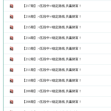
【217期】:≮五段中≯ 稳定路线 共赢财富！
【216期】:≮五段中≯ 稳定路线 共赢财富！
【215期】:≮五段中≯ 稳定路线 共赢财富！
【214期】:≮五段中≯ 稳定路线 共赢财富！
【213期】:≮五段中≯ 稳定路线 共赢财富！
【212期】:≮五段中≯ 稳定路线 共赢财富！
【211期】:≮五段中≯ 稳定路线 共赢财富！
【210期】:≮五段中≯ 稳定路线 共赢财富！
【209期】:≮五段中≯ 稳定路线 共赢财富！
【208期】:≮五段中≯ 稳定路线 共赢财富！