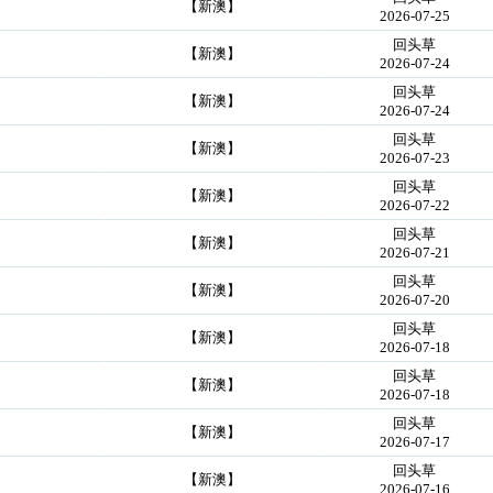
【新澳】
2026-07-25
回头草
【新澳】
2026-07-24
回头草
【新澳】
2026-07-24
回头草
【新澳】
2026-07-23
回头草
【新澳】
2026-07-22
回头草
【新澳】
2026-07-21
回头草
【新澳】
2026-07-20
回头草
【新澳】
2026-07-18
回头草
【新澳】
2026-07-18
回头草
【新澳】
2026-07-17
回头草
【新澳】
2026-07-16