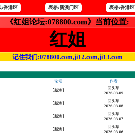
典:香港区
表格:新澳门区
表格:香港区
《红姐论坛:078800.com》当前位置:
红姐
记住我们:078800.com,ji12.com,ji13.com
论坛
作者
回头草
【新澳】
2026-08-09
回头草
【新澳】
2026-08-08
回头草
【新澳】
2026-08-07
回头草
【新澳】
2026-08-06