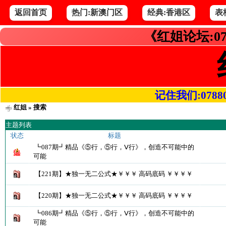
返回首页
热门:新澳门区
经典:香港区
表
《红姐论坛:07
记住我们:078800.
红姐
» 搜索
主题列表
状态
标题
┗087期┛精品《⑤行，⑤行，Ⅴ行》，创造不可能中的
可能
【221期】★独一无二公式★￥￥￥ 高码底码 ￥￥￥￥
【220期】★独一无二公式★￥￥￥ 高码底码 ￥￥￥￥
┗086期┛精品《⑤行，⑤行，Ⅴ行》，创造不可能中的
可能