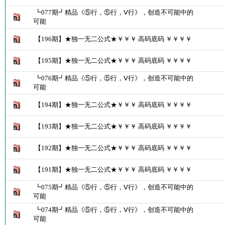
┗077期┛精品《⑤行，⑤行，Ⅴ行》，创造不可能中的
可能
【196期】★独一无二公式★￥￥￥ 高码底码 ￥￥￥￥
【195期】★独一无二公式★￥￥￥ 高码底码 ￥￥￥￥
┗076期┛精品《⑤行，⑤行，Ⅴ行》，创造不可能中的
可能
【194期】★独一无二公式★￥￥￥ 高码底码 ￥￥￥￥
【193期】★独一无二公式★￥￥￥ 高码底码 ￥￥￥￥
【192期】★独一无二公式★￥￥￥ 高码底码 ￥￥￥￥
【191期】★独一无二公式★￥￥￥ 高码底码 ￥￥￥￥
┗075期┛精品《⑤行，⑤行，Ⅴ行》，创造不可能中的
可能
┗074期┛精品《⑤行，⑤行，Ⅴ行》，创造不可能中的
可能