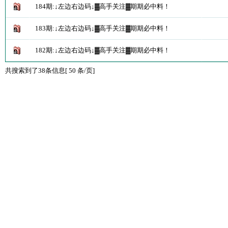
184期:↓左边右边码↓▓高手关注▓期期必中料！
183期:↓左边右边码↓▓高手关注▓期期必中料！
182期:↓左边右边码↓▓高手关注▓期期必中料！
共搜索到了38条信息[ 50 条/页]