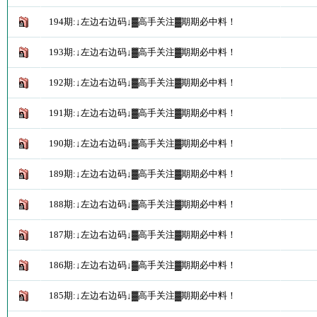
194期:↓左边右边码↓▓高手关注▓期期必中料！
193期:↓左边右边码↓▓高手关注▓期期必中料！
192期:↓左边右边码↓▓高手关注▓期期必中料！
191期:↓左边右边码↓▓高手关注▓期期必中料！
190期:↓左边右边码↓▓高手关注▓期期必中料！
189期:↓左边右边码↓▓高手关注▓期期必中料！
188期:↓左边右边码↓▓高手关注▓期期必中料！
187期:↓左边右边码↓▓高手关注▓期期必中料！
186期:↓左边右边码↓▓高手关注▓期期必中料！
185期:↓左边右边码↓▓高手关注▓期期必中料！