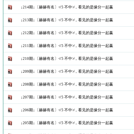
↓214期↓〔赫赫有名〕≮ 5 不中≯，看见的是缘分一起赢
↓213期↓〔赫赫有名〕≮ 5 不中≯，看见的是缘分一起赢
↓212期↓〔赫赫有名〕≮ 5 不中≯，看见的是缘分一起赢
↓211期↓〔赫赫有名〕≮ 5 不中≯，看见的是缘分一起赢
↓210期↓〔赫赫有名〕≮ 5 不中≯，看见的是缘分一起赢
↓209期↓〔赫赫有名〕≮ 5 不中≯，看见的是缘分一起赢
↓208期↓〔赫赫有名〕≮ 5 不中≯，看见的是缘分一起赢
↓207期↓〔赫赫有名〕≮ 5 不中≯，看见的是缘分一起赢
↓206期↓〔赫赫有名〕≮ 5 不中≯，看见的是缘分一起赢
↓205期↓〔赫赫有名〕≮ 5 不中≯，看见的是缘分一起赢