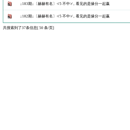
↓183期↓〔赫赫有名〕≮ 5 不中≯，看见的是缘分一起赢
↓182期↓〔赫赫有名〕≮ 5 不中≯，看见的是缘分一起赢
共搜索到了37条信息[ 50 条/页]