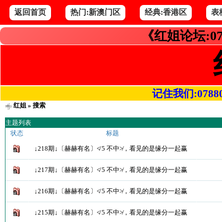
返回首页
热门:新澳门区
经典:香港区
表
《红姐论坛:07
记住我们:078800.
红姐
» 搜索
主题列表
状态
标题
↓218期↓〔赫赫有名〕≮ 5 不中≯，看见的是缘分一起赢
↓217期↓〔赫赫有名〕≮ 5 不中≯，看见的是缘分一起赢
↓216期↓〔赫赫有名〕≮ 5 不中≯，看见的是缘分一起赢
↓215期↓〔赫赫有名〕≮ 5 不中≯，看见的是缘分一起赢