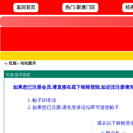
返回首页
热门:新澳门区
经
红姐
» 论坛提示
红姐 提示信息
如果您已注册会员,请直接在底下框框登陆,如还没注册请
帖子ID非法
如果您已注册,请先登录论坛即可游览帖子
请从以下框框登