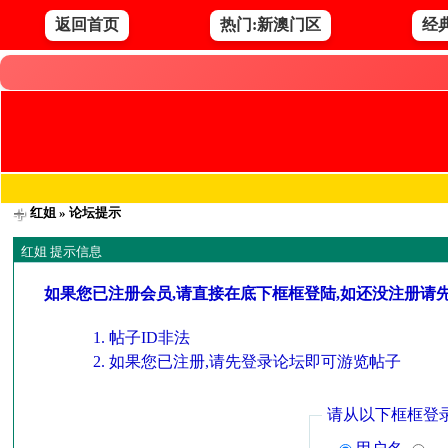
返回首页
热门:新澳门区
经
红姐
» 论坛提示
红姐 提示信息
如果您已注册会员,请直接在底下框框登陆,如还没注册请
帖子ID非法
如果您已注册,请先登录论坛即可游览帖子
请从以下框框登