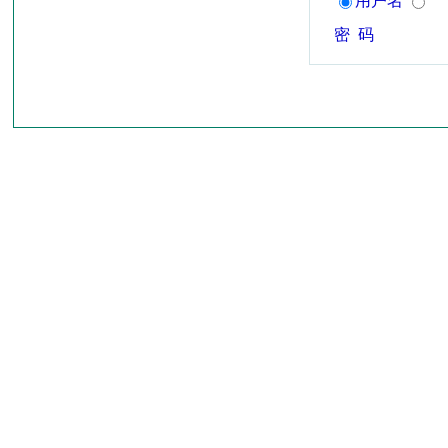
用户名
密 码