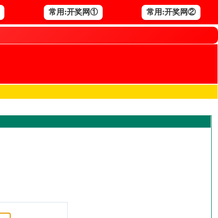
常用:开奖网①
常用:开奖网②