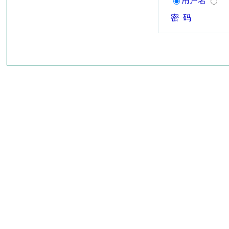
用户名
密 码