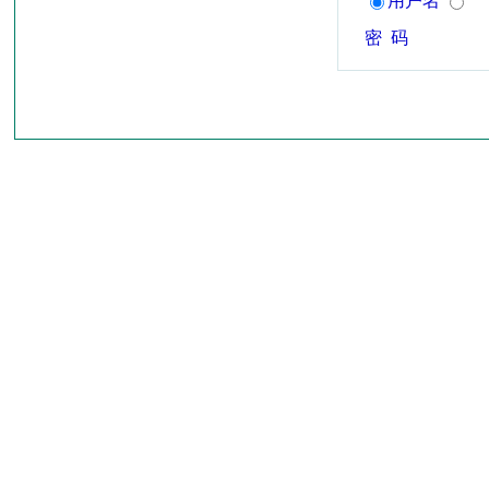
用户名
密 码