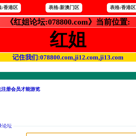
典:香港区
表格:新澳门区
表格:香港区
《红姐论坛:078800.com》当前位置:
红姐
记住我们:078800.com,ji12.com,ji13.com
先注册会员才能游览
录论坛