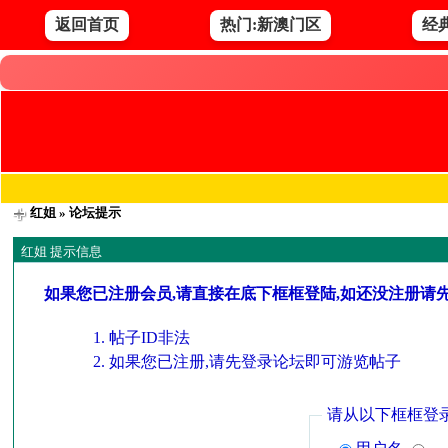
返回首页
热门:新澳门区
经
红姐
» 论坛提示
红姐 提示信息
如果您已注册会员,请直接在底下框框登陆,如还没注册请
帖子ID非法
如果您已注册,请先登录论坛即可游览帖子
请从以下框框登