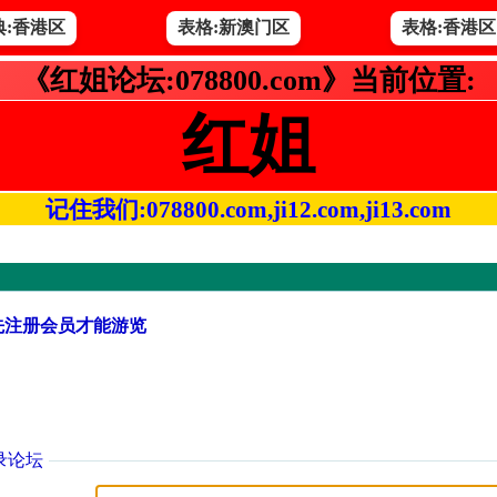
典:香港区
表格:新澳门区
表格:香港区
《红姐论坛:078800.com》当前位置:
红姐
记住我们:078800.com,ji12.com,ji13.com
先注册会员才能游览
录论坛