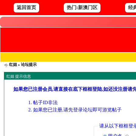
返回首页
热门:新澳门区
经
红姐
» 论坛提示
红姐 提示信息
如果您已注册会员,请直接在底下框框登陆,如还没注册请
帖子ID非法
如果您已注册,请先登录论坛即可游览帖子
请从以下框框登