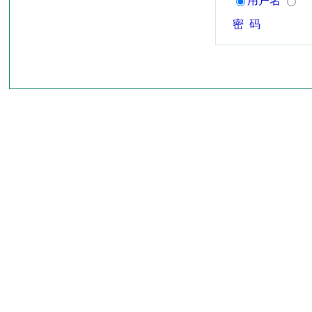
用户名
密 码