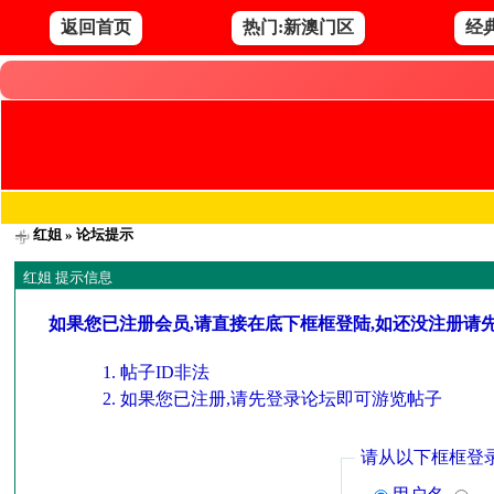
返回首页
热门:新澳门区
经
红姐
» 论坛提示
红姐 提示信息
如果您已注册会员,请直接在底下框框登陆,如还没注册请
帖子ID非法
如果您已注册,请先登录论坛即可游览帖子
请从以下框框登