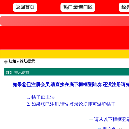
返回首页
热门:新澳门区
经
红姐
» 论坛提示
红姐 提示信息
如果您已注册会员,请直接在底下框框登陆,如还没注册请
帖子ID非法
如果您已注册,请先登录论坛即可游览帖子
请从以下框框登