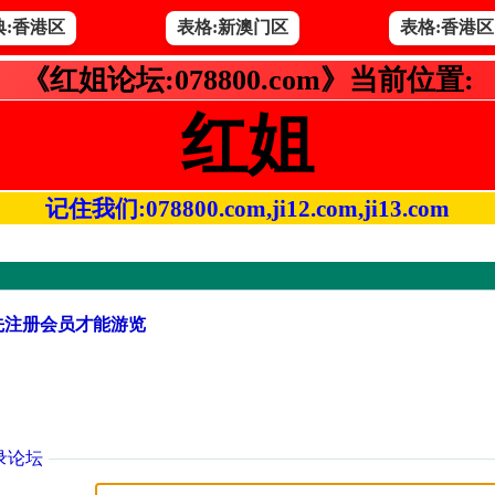
典:香港区
表格:新澳门区
表格:香港区
《红姐论坛:078800.com》当前位置:
红姐
记住我们:078800.com,ji12.com,ji13.com
先注册会员才能游览
录论坛