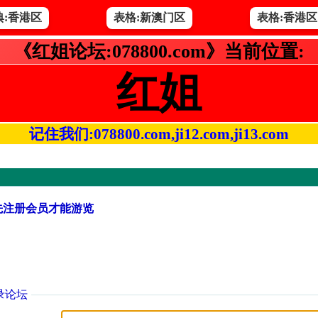
典:香港区
表格:新澳门区
表格:香港区
《红姐论坛:078800.com》当前位置:
红姐
记住我们:078800.com,ji12.com,ji13.com
先注册会员才能游览
录论坛