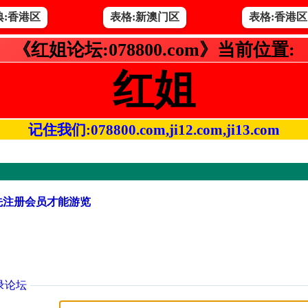
典:香港区
表格:新澳门区
表格:香港区
《红姐论坛:078800.com》当前位置:
红姐
记住我们:078800.com,ji12.com,ji13.com
先注册会员才能游览
录论坛