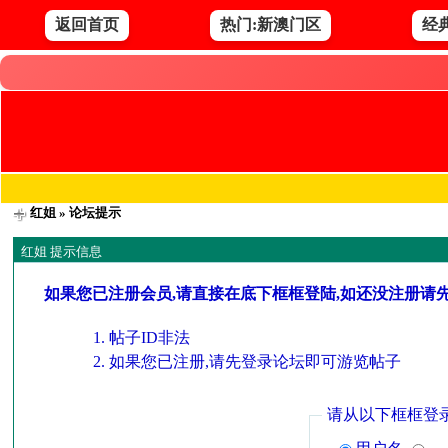
返回首页
热门:新澳门区
经
红姐
» 论坛提示
红姐 提示信息
如果您已注册会员,请直接在底下框框登陆,如还没注册请
帖子ID非法
如果您已注册,请先登录论坛即可游览帖子
请从以下框框登