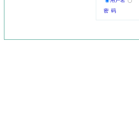
用户名
密 码