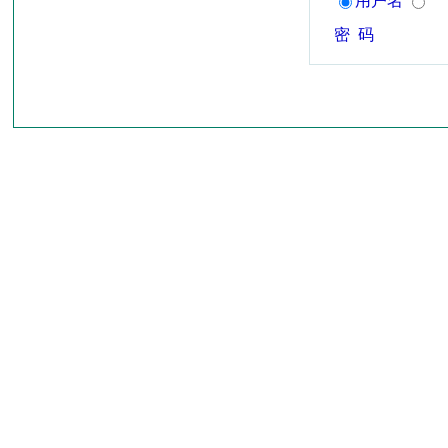
用户名
密 码