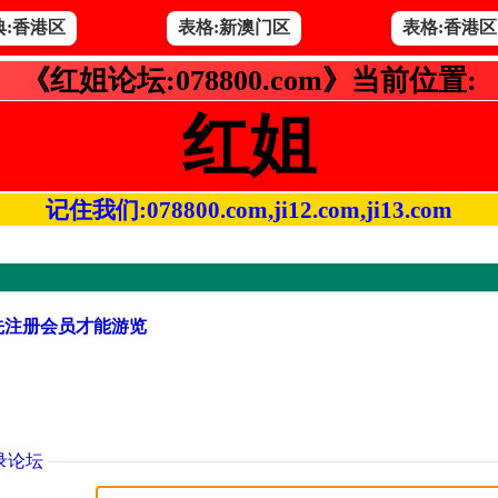
典:香港区
表格:新澳门区
表格:香港区
《红姐论坛:078800.com》当前位置:
红姐
记住我们:078800.com,ji12.com,ji13.com
先注册会员才能游览
录论坛