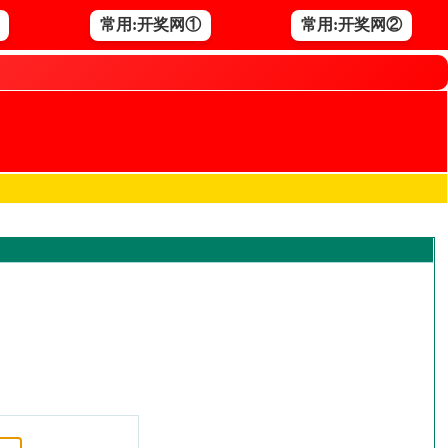
常用:开奖网①
常用:开奖网②