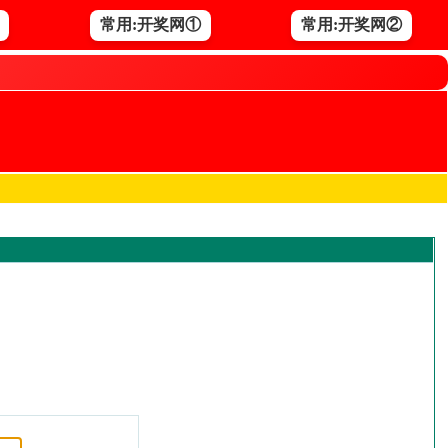
常用:开奖网①
常用:开奖网②