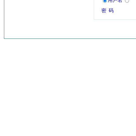
用户名
密 码