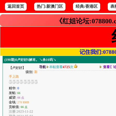
返回首页
热门:新澳门区
经典:香港区
表
《红姐论坛:078800
记住我们:078800.
(190期)$卢好好$解肖。↘杀16码↘
导航
本帖查看
4725
次
查看〖
【卢好好】
级别:
新
手上路
精华:
0
发帖:
66
威望:
66 点
金钱:
270 RMB
贡献值:
66 点
注册:2023-11-22